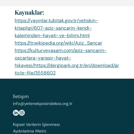
Kaynaklar:
https://yayinlar.tubitak.gov.tr/yetiskin-
kitapligi/607-aziz-sancarin-kendi-
kaleminden-hayati-ve-bilimi.html
https://tr.wikipedia.org/wiki/Aziz_Sancar
https://kulturveyasam.com/aziz-sancarin-
oscarlara-yarasir-hayat-
hikayesi/
https://dergipark.org.tr/en/download/ar
ticle-file/3558602
İletişim
info@yetenekpesindekos.org.tr
Kişisel Verilerin İşlenmesi
Aydınlatma Metni