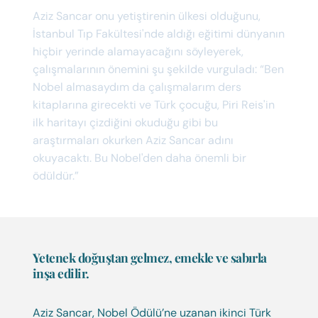
Aziz Sancar onu yetiştirenin ülkesi olduğunu,
İstanbul Tıp Fakültesi'nde aldığı eğitimi dünyanın
hiçbir yerinde alamayacağını söyleyerek,
çalışmalarının önemini şu şekilde vurguladı: “Ben
Nobel almasaydım da çalışmalarım ders
kitaplarına girecekti ve Türk çocuğu, Piri Reis'in
ilk haritayı çizdiğini okuduğu gibi bu
araştırmaları okurken Aziz Sancar adını
okuyacaktı. Bu Nobel'den daha önemli bir
ödüldür.”
Yetenek doğuştan gelmez, emekle ve sabırla
inşa edilir.
Aziz Sancar, Nobel Ödülü’ne uzanan ikinci Türk