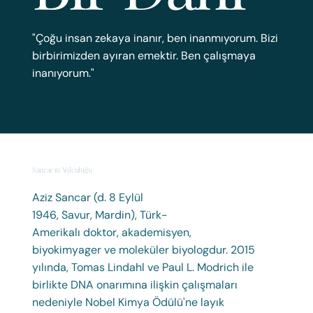
"Çoğu insan zekaya inanır, ben inanmıyorum. Bizi
birbirimizden ayıran emektir. Ben çalışmaya
inanıyorum."
Sancar'ın Yolculuğu
Aziz Sancar (d. 8 Eylül
İnsanlar sanatımın bana çok kolay bir biçimde geldiğini düşünerek büyük hata
ediyorlar. Hiç kimse besteciliğe benim kadar zamanını ve düşüncelerini adamamıştır.
1946, Savur, Mardin), Türk-
Geçmişten şimdiye kadar yaşamış hiçbir büyük besteci olmasın ki, onun eserlerini
defalarca çalışmış olmayayım.
Amerikalı doktor, akademisyen,
biyokimyager ve moleküler biyologdur. 2015
yılında, Tomas Lindahl ve Paul L. Modrich ile
Wolfgang Amadeus
birlikte DNA onarımına ilişkin çalışmaları
Mozart
nedeniyle Nobel Kimya Ödülü'ne layık