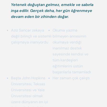
Yetenek doğuştan gelmez, emekle ve sabırla
inşa edilir. Gerçek deha, her gün öğrenmeye
devam eden bir zihinden doğar.
Aziz Sancar zekaya
Okuma yazma
değil bilinçli ve sistemli
bilmeyen annesinin
çalışmaya inanıyordu
okumaya verdiği
inanılmaz destek
sayesinde kendisi ve
tüm kardeşleri
eğitimlerini üstün
başarılarla tamamladı
Başta John Hopkins
Her zaman çok çalıştı
Üniversitesi, Teksas
Üniversitesi ve Yale
Üniversitesi olmak
üzere dünyanın en iyi