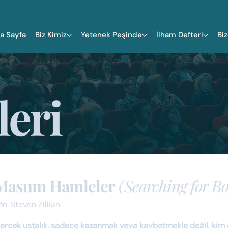
a Sayfa
Biz Kimiz
Yetenek Peşinde
İlham Defteri
Bi
leri
Masum Hamleler
(Searching for B
ön. Steven Zillian
erçek ustalık, sadece kazanmak veya kaybetmekle değil, kim 