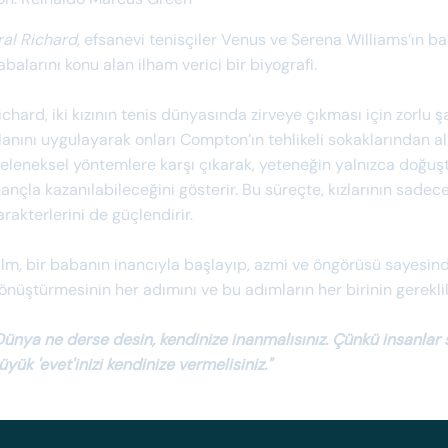
ral Richard
, efsanevi tenisçiler Venus ve Serena Williams’ın b
abalarını konu alan ilham verici bir biyografi.
ichard, iki kızının tenis dünyasında zirveye çıkması için zorlu 
lanını uygulayarak onları Compton’ın tehlikeli sokaklarından a
eleneksel yöntemlere karşı çıkarak, yeteneğin yalnızca doğuşt
nançla kazanılabileceğini gösterir. Bu süreçte, kızlarının sadec
arakterlerini de güçlendirir.
ilm, bir babanın inancıyla başlayıp, azmi ve öngörüsü sayesin
önüştürmesinin her adımını ve bu adımların her birinin gereklil
Dünya ne derse desin, kendinize inanmalısınız. Çünkü insanlar s
üyük 'evet'inizi kendinize vermelisiniz."