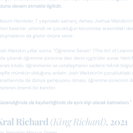
oluna devam etmekle ilgilidir.
asum Hamleler
, 7 yaşındaki satranç dehası Joshua Waitzkin’in
ilevi baskılar, yetenek ve çocukluğun korunması arasındaki de
atışmalarını da gözler önüne serer.
osh Waitzkin yıllar sonra, “Öğrenme Sanatı” (The Art of Learni
ola çıkarak öğrenme sürecine dair derin içgörüler sunar. H
anatı kitabı, öğrenmenin ve ustalaşmanın sadece teknik bilgiyle 
eşifle mümkün olduğunu anlatır. Josh Waitzkin’in çocukluktaki
anatlarında da dünya şampiyonu olması, öğrenme sürecinin dis
österen
önemli bir kanıttır.
Kazandığında da kaybettiğinde de aynı kişi olarak kalmalısın."
Kral Richard
(King Richard)
, 2021
ön. Reinaldo Marcus Green