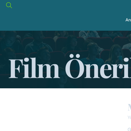
An
Film Öneri
Y
G