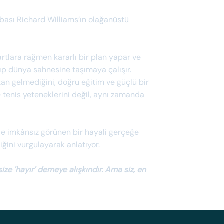
abası Richard Williams’ın olağanüstü
şartlara rağmen kararlı bir plan yapar ve
lıp dünya sahnesine taşımaya çalışır.
an gelmediğini, doğru eğitim ve güçlü bir
e tenis yeteneklerini değil, aynı zamanda
de imkânsız görünen bir hayali gerçeğe
iğini vurgulayarak anlatıyor.
ize 'hayır' demeye alışkındır. Ama siz, en