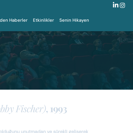
zden Haberler
Etkinlikler
Senin Hikayen
obby Fischer)
, 1993
olduğunu unutmadan ve sürekli gelişerek