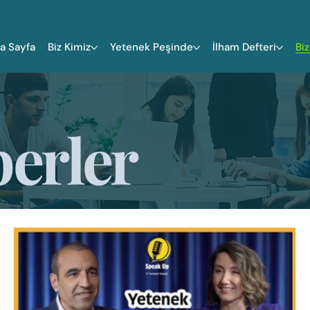
a Sayfa
Biz Kimiz
Yetenek Peşinde
İlham Defteri
Bi
erler