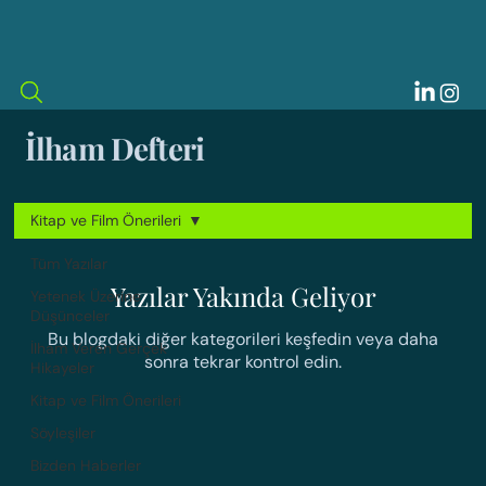
İlham Defteri
Kitap ve Film Önerileri
Tüm Yazılar
Yazılar Yakında Geliyor
Yetenek Üzerine
Düşünceler
Bu blogdaki diğer kategorileri keşfedin veya daha
İlham Veren Gerçek
sonra tekrar kontrol edin.
Hikayeler
Kitap ve Film Önerileri
Söyleşiler
Bizden Haberler