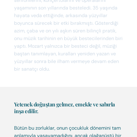
senfonilerini, konçertolarını ve operalarını
yaşamının son yıllarında besteledi. 35 yaşında
hayata veda ettiğinde, arkasında yüzyıllar
boyunca sürecek bir etki bırakmıştı. Gösterdiği
azim, çaba ve on yılı aşkın süren bilinçli pratik,
onu müzik tarihinin en büyük bestecilerinden biri
yaptı. Mozart yalnızca bir besteci değil, müziği
baştan tanımlayan, kuralları yeniden yazan ve
yüzyıllar sonra bile ilham vermeye devam eden
bir sanatçı oldu.
Yetenek doğuştan gelmez, emekle ve sabırla
inşa edilir.
Bütün bu zorluklar, onun çocukluk dönemini tam
anlamıyla yaşayamadığını, ancak olağanüstü bir