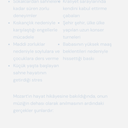
Sokaklardan sahnelere
Kraliyet saraylarında
kadar süren zorlu
kendini kabul ettirme
deneyimler
çabaları
Kıskançlık nedeniyle
Şehir şehir, ülke ülke
karşılaştığı engellerle
yapılan uzun konser
mücadele
turneleri
Maddi zorluklar
Babasının yüksek maaş
nedeniyle soylulara ve
beklentileri nedeniyle
çocuklara ders verme
hissettiği baskı
Küçük yaşta başlayan
sahne hayatının
getirdiği stres
Mozart’ın hayat hikâyesine bakıldığında, onun
müziğin dehası olarak anılmasının ardındaki
gerçekler şunlardır: