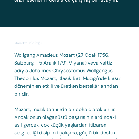
Mozart'ın Yolculuğu
Wolfgang Amadeus Mozart (27 Ocak 1756,
İnsanlar sanatımın bana çok kolay bir biçimde geldiğini düşünerek büyük hata
ediyorlar. Hiç kimse besteciliğe benim kadar zamanını ve düşüncelerini adamamıştır.
Salzburg - 5 Aralık 1791, Viyana) veya vaftiz
Geçmişten şimdiye kadar yaşamış hiçbir büyük besteci olmasın ki, onun eserlerini
defalarca çalışmış olmayayım.
adıyla Johannes Chrysostomus Wolfgangus
Theophilus Mozart, Klasik Batı Müziği'nde klasik
dönemin en etkili ve üretken bestekârlarından
Wolfgang Amadeus
biridir.
Mozart
Mozart, müzik tarihinde bir deha olarak anılır.
Ancak onun olağanüstü başarısının ardındaki
asıl gerçek, çok küçük yaşlardan itibaren
sergilediği disiplinli çalışma, güçlü bir destek